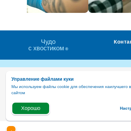
Чудо
Конта
с хвостиком
®
Ветеринарная клиника, ветеринарная аптека,
зоотовары
Управление файлами куки
ИП Чуднов Иван Евгеньевич
Мы используем файлы cookie для обеспечения наилучшего в
ИНН 550410904608 ОГРН 317554300084007
644036, г. Омск, ул. Мельничная, д. 87, корпус 1
сайтом
Свидетельство на осуществление ветеринарной
деятельности
ВС № 55-00019 от 23.10.2017
Хорошо
Наст
Лицензия на фармацевтическую деятельность
№ Л042-00118-55/00009499 от 26.12.2017г.