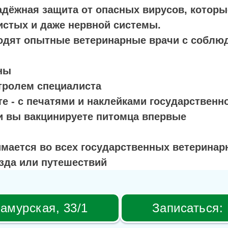
адёжная защита от опасных вирусов, которы
истых и даже нервной системы.
водят
опытные ветеринарные врачи
с соблю
ны
тролем специалиста
е - с печатями и наклейками государственн
ли вы вакцинируете питомца впервые
имается во всех государственных ветерина
да или путешествий
 амурская, 33/1
Записаться: