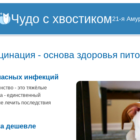
Чудо с хвостиком
21-я Амур
цинация - основа здоровья пит
пасных инфекций
нство - это тяжёлые
а - единственный
не лечить последствия
ка дешевле