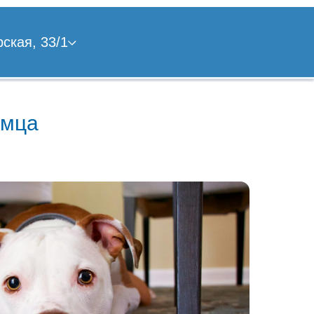
ская, 33/1
омца