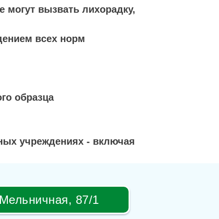
е могут вызвать лихорадку,
дением всех норм
ого образца
рных учреждениях - включая
 Мельничная, 87/1