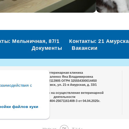
кты: Мельничная, 87/1
Контакты: 21 Амурская
Документы
Вакансии
Ветеринарная клиника
ИП Москаленко Яна Владимировна
ИНН 225802113905 ОГРН 325554300014450
заимодействия с
644086, г. Омск, ул. 21-я Амурская, д. 33/1
Свидетельство на осуществление ветеринарной
деятельности
№ ВЕТ-20250404-25671161408-3 от 04.04.2025г.
ройки файлов куки