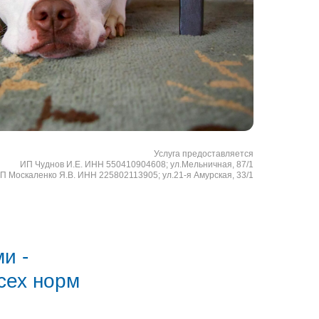
Услуга предоставляется
ИП Чуднов И.Е. ИНН 550410904608; ул.Мельничная, 87/1
П Москаленко Я.В. ИНН 225802113905; ул.21-я Амурская, 33/1
и -
сех норм