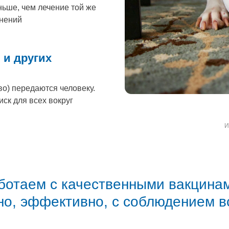
ньше, чем лечение той же
нений
 и других
о) передаются человеку.
ск для всех вокруг
И
ботаем с качественными вакцинам
но, эффективно, с соблюдением в